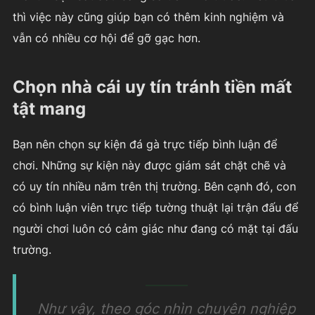
thì việc này cũng giúp bạn có thêm kinh nghiệm và
vẫn có nhiều cơ hội để gỡ gạc hơn.
Chọn nhà cái uy tín tránh tiền mất
tật mang
Bạn nên chọn sự kiện đá gà trực tiếp bình luận để
chơi. Những sự kiện này được giám sát chặt chẽ và
có uy tín nhiều năm trên thị trường. Bên cạnh đó, con
có bình luận viên trực tiếp tường thuật lại trận đấu để
người chơi luôn có cảm giác như đang có mặt tại đấu
trường.
Như vậy, theo góc nhìn chuyên nghiệp