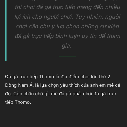
thì chơi đá gà trực tiếp mang đến nhiều
lợi ích cho người chơi. Tuy nhiên, người
chơi cần chú ý lựa chọn những sự kiện
đá gà trực tiếp bình luận uy tín để tham
gia.
Đá gà trực tiếp Thomo là địa điểm chơi lớn thứ 2
Đông Nam Á, là lựa chọn yêu thích của anh em mê cá
độ. Còn chần chờ gì, mê đá gà phải chơi đá gà trực
tiếp Thomo.