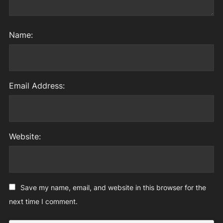
Name:
Email Address:
Website:
Save my name, email, and website in this browser for the
next time I comment.