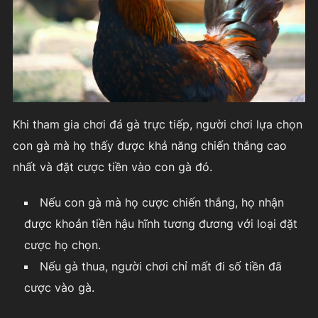
Khi tham gia chơi đá gà trực tiếp, người chơi lựa chọn
con gà mà họ thấy được khả năng chiến thắng cao
nhất và đặt cược tiền vào con gà đó.
Nếu con gà mà họ cược chiến thắng, họ nhận
được khoản tiền hậu hĩnh tương đương với loại đặt
cược họ chọn.
Nếu gà thua, người chơi chỉ mất đi số tiền đã
cược vào gà.