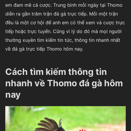
em đam mê cá cược. Trung bình mỗi ngày tại Thomo
diễn ra gần trăm trận đá gà trực tiếp. Mỗi một trận
đều là một cơ hội để anh em có thể xem và cược trực
tiếp hoặc trực tuyến. Cũng vì lý do đó mà mọi người
thường xuyên tìm kiếm tin tức, thông tin nhanh nhất
về đá gà trực tiếp Thomo hôm nay.
Cách tìm kiếm thông tin
nhanh về Thomo đá gà hôm
nay