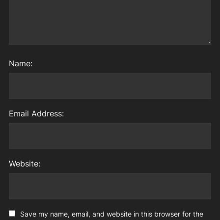
Name:
Email Address:
Website:
Save my name, email, and website in this browser for the