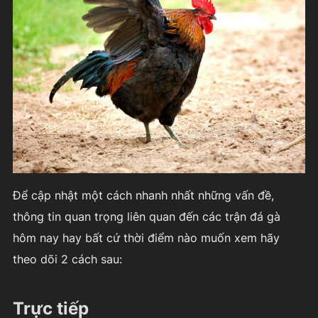
Để cập nhật một cách nhanh nhất những vấn đề,
thông tin quan trọng liên quan đến các trận đá gà
hôm nay hay bất cứ thời điểm nào muốn xem hãy
theo dõi 2 cách sau:
Trực tiếp